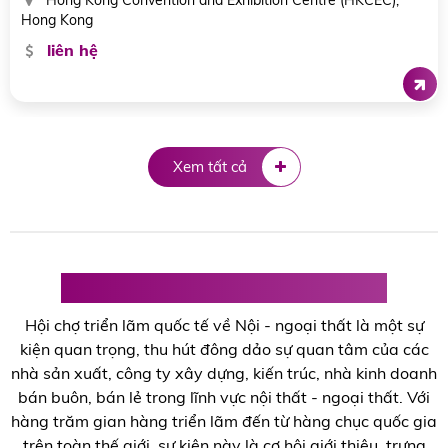
Piazza della Costituzione, 5, 40128 Bologna BO, Italy
liên hệ
Xem tất cả
Hội chợ triển lãm Nội - ngoại thất
Hội chợ triển lãm quốc tế về Nội - ngoại thất là một sự
kiện quan trọng, thu hút đông dảo sự quan tâm của các
nhà sản xuất, công ty xây dựng, kiến trúc, nhà kinh doanh
bán buôn, bán lẻ trong lĩnh vực nội thất - ngoại thất. Với
hàng trăm gian hàng triển lãm đến từ hàng chục quốc gia
trên toàn thế giới, sự kiện này là cơ hội giới thiệu, trưng