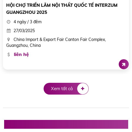
HỘI CHỢ TRIỂN LÃM NỘI THẤT QUỐC TẾ INTERZUM
COLOGNE (CHLB ĐỨC)
8 ngày / 7 đêm
18/05/2025
Congress-Centrum Koelmesse, Cologne, Germany
85.900.000 đ
Xem tất cả
Hội chợ triển lãm Điện tử, viễn thông, CNTT