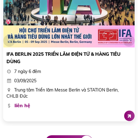
CANTON FAIR - HỘI CHỢ XUẤT NHẬP KHẨU LỚN NHẤT
TRUNG QUỐC
4 ngày / 3 đêm
15 - 18/04; 23 - 26/04; 01 - 04/05
Trung tâm Hội chợ Canton Fair Complex, Quảng Châu,
Trung Quốc
17.500.000 đ