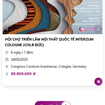
BIG 5 GLOBAL - HỘI CHỢ TRIỂN LÃM XÂY DỰNG LỚN
NHẤT THẾ GIỚI
5 ngày / 4 đêm
23/11/2025
Dubai World Trade Centre - TT thương mại thế giới Dubai
liên hệ