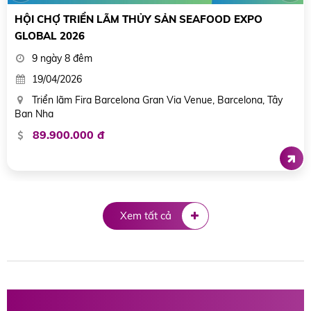
HỘI CHỢ TRIỂN LÃM THỦY SẢN BẮC MỸ: SEAFOOD
NORTH AMERICA 2026
8 ngày / 7 đêm
13/03/2026
Boston Convention And Exhibition Center / Boston, Hoa Kỳ
85.600.000 đ
Xem tất cả
Hội chợ triển lãm Xây dựng, Kiến trúc,