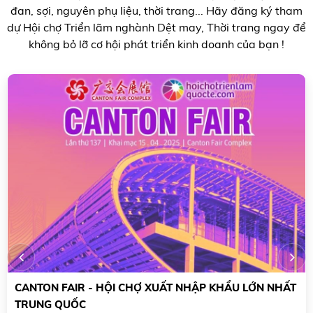
đan, sợi, nguyên phụ liệu, thời trang... Hãy đăng ký tham
dự Hội chợ Triển lãm nghành Dệt may, Thời trang ngay để
không bỏ lỡ cơ hội phát triển kinh doanh của bạn !
INTERTEXTILE SHANGHAI - TRIỂN LÃM DỆT MAY, VẢI
VÀ PHỤ KIỆN NỔI TIẾNG THẾ GIỚI