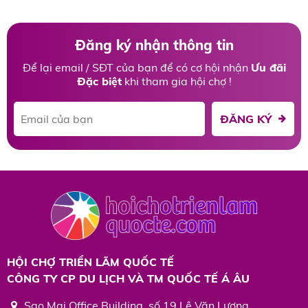
Đăng ký nhận thông tin
Để lại email / SĐT của bạn để có cơ hội nhận
Ưu đãi
Đặc biệt
khi tham gia hội chợ !
ĐĂNG KÝ
HỘI CHỢ TRIỂN LÃM QUỐC TẾ
CÔNG TY CP DU LỊCH VÀ TM QUỐC TẾ Á ÂU
Sao Mai Office Building, số 19 Lê Văn Lương,