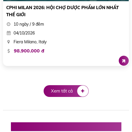
MEDICA DUSSELDORF 2025 HỘI CHỢ THIẾT BỊ Y TẾ
LỚN NHẤT THẾ GIỚI
10 ngày / 9 đêm
15/11/2025
Trung tâm Hội chợ Triển lãm Messe Dusseldorf, CHLB Đức
89.900.000 đ
Xem tất cả
Hội chợ triển lãm Thực phẩm, Đồ uống