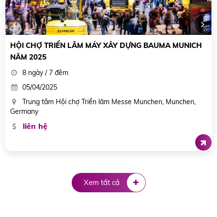
HỘI CHỢ TRIỂN LÃM INTERCLEAN THƯỢNG HẢI
4 ngày / 3 đêm
10/12/2024
Trung tâm triển lãm quốc tế mới Thượng Hải (SNIEC), Trung
Quốc
liên hệ
Xem tất cả