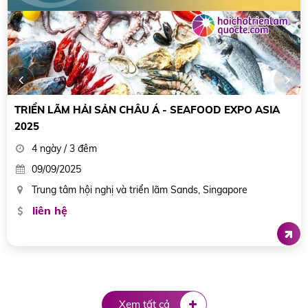
HỘI CHỢ TRIỂN LÃM THỦY SẢN BẮC MỸ: SEAFOOD
NORTH AMERICA 2025
8 ngày / 7 đêm
14/03/2025
Boston Convention And Exhibition Center / Boston, Hoa Kỳ
liên hệ
Xem tất cả