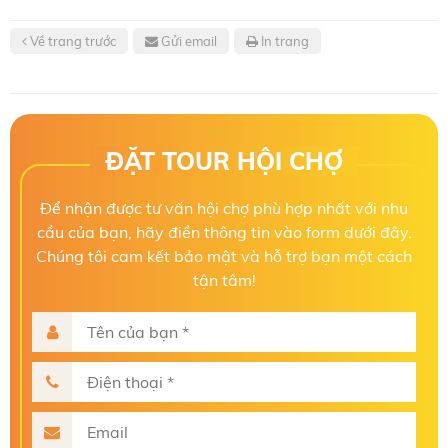
Về trang trước
Gửi email
In trang
ĐẶT TOUR HỘI CHỢ
Để nhận được tư vấn hội chợ phù hợp nhất với nhu
cầu của bạn, hãy điền thông tin vào form dưới đây.
Chúng tôi cam kết bảo mật và hỗ trợ bạn một cách
tận tâm!