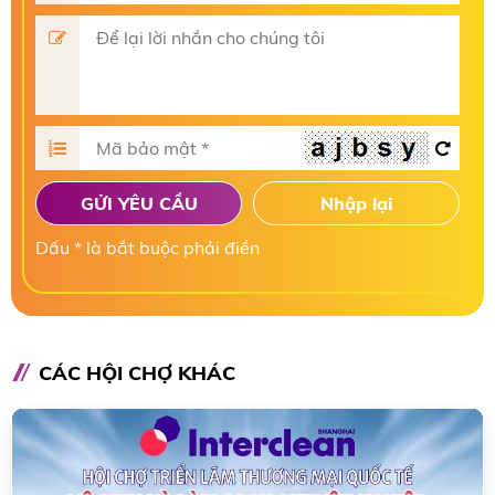
GỬI YÊU CẦU
Nhập lại
Dấu * là bắt buộc phải điền
CÁC HỘI CHỢ KHÁC