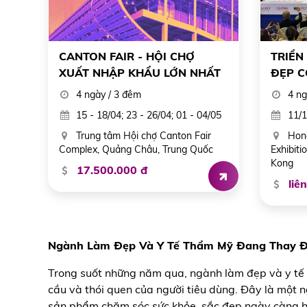
CANTON FAIR - HỘI CHỢ
TRIỂN
XUẤT NHẬP KHẨU LỚN NHẤT
ĐẸP C
TRUNG QUỐC
KONG
4 ngày / 3 đêm
4 ng
15 - 18/04; 23 - 26/04; 01 - 04/05
11/1
Trung tâm Hội chợ Canton Fair
Hong
Complex, Quảng Châu, Trung Quốc
Exhibit
Kong
17.500.000 đ
liên
Ngành Làm Đẹp Và Y Tế Thẩm Mỹ Đang Thay Đổ
Trong suốt những năm qua, ngành làm đẹp và y tế t
cầu và thói quen của người tiêu dùng. Đây là một
sản phẩm chăm sóc sức khỏe, sắc đẹp ngày càng h