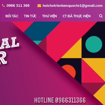
0966 311 366
hoichotrienlamquocte1@gmail.com
ĐỐI TÁC
TIN TỨC
THƯ VIỆN
CT ĐÃ THỰC HIỆN