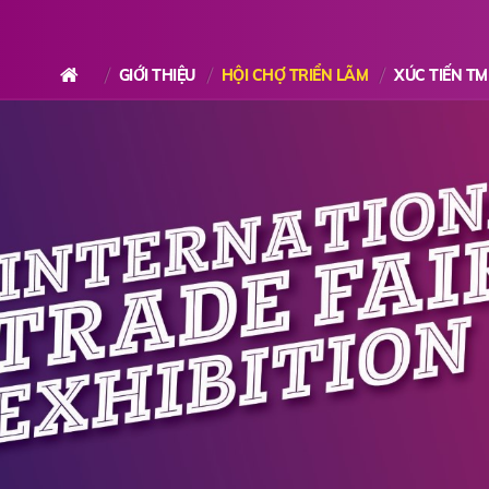
GIỚI THIỆU
HỘI CHỢ TRIỂN LÃM
XÚC TIẾN TM