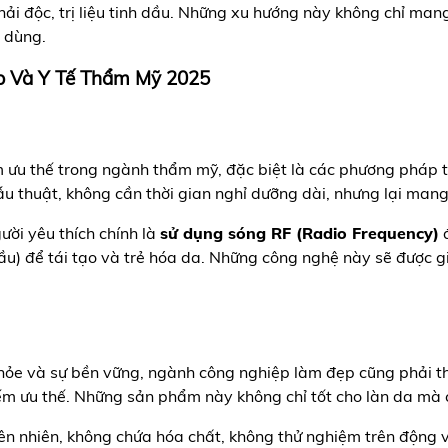
hải độc, trị liệu tinh dầu. Những xu hướng này không chỉ man
u dùng.
p Và Y Tế Thẩm Mỹ 2025
u thế trong ngành thẩm mỹ, đặc biệt là các phương pháp tr
thuật, không cần thời gian nghỉ dưỡng dài, nhưng lại mang 
ời yêu thích chính là
sử dụng sóng RF (Radio Frequency)
đ
ầu) để tái tạo và trẻ hóa da. Những công nghệ này sẽ được giớ
hỏe và sự bền vững, ngành công nghiệp làm đẹp cũng phải t
m ưu thế. Những sản phẩm này không chỉ tốt cho làn da mà cò
ên nhiên, không chứa hóa chất, không thử nghiệm trên động 