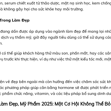
 serum chiết xuất từ thảo dược, mặt nạ sinh học, kem chống
à không gây hại cho sức khỏe hay môi trường.
 Trong Làm Đẹp
) đang dần được áp dụng vào ngành làm đẹp để mang lại nhữn
ịch vụ thẩm mỹ, giờ đây người tiêu dùng có thể sử dụng các
n.
AI có thể giúp khách hàng thử màu son, phấn mắt, hay các s
 trước khi thực hiện, ví dụ như việc thử một kiểu tóc mới, một
ện vẻ đẹp bên ngoài mà còn hướng đến việc chăm sóc sức khỏe
 và các phương pháp giúp cân bằng hormone sẽ được phát tr
ực phẩm chức năng, vitamin, và các liệu pháp bổ sung dinh d
 Làm Đẹp, Mỹ Phẩm 2025: Một Cơ Hội Không Thể Bỏ