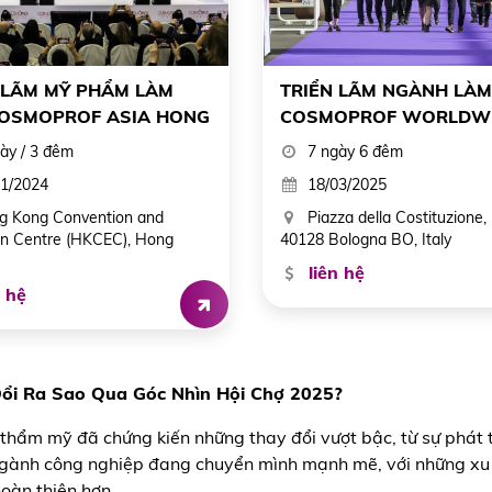
 LÃM MỸ PHẨM LÀM
TRIỂN LÃM NGÀNH LÀM
OSMOPROF ASIA HONG
COSMOPROF WORLDW
BOLONA
ày / 3 đêm
7 ngày 6 đêm
1/2024
18/03/2025
 Kong Convention and
Piazza della Costituzione, 
ion Centre (HKCEC), Hong
40128 Bologna BO, Italy
liên hệ
 hệ
i Ra Sao Qua Góc Nhìn Hội Chợ 2025?
hẩm mỹ đã chứng kiến những thay đổi vượt bậc, từ sự phát t
 ngành công nghiệp đang chuyển mình mạnh mẽ, với những xu
oàn thiện hơn.