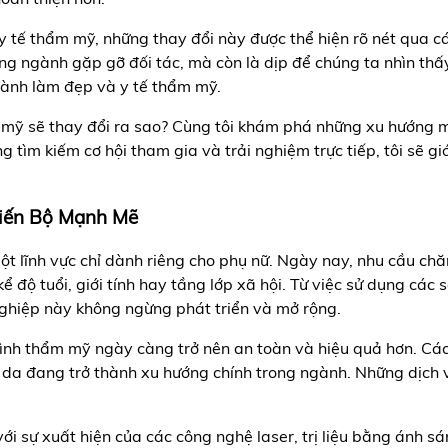
y tế thẩm mỹ, những thay đổi này được thể hiện rõ nét qua cá
rong ngành gặp gỡ đối tác, mà còn là dịp để chúng ta nhìn th
ành làm đẹp và y tế thẩm mỹ.
ỹ sẽ thay đổi ra sao? Cùng tôi khám phá những xu hướng mới
tìm kiếm cơ hội tham gia và trải nghiệm trực tiếp, tôi sẽ gi
Tiến Bộ Mạnh Mẽ
 lĩnh vực chỉ dành riêng cho phụ nữ. Ngày nay, nhu cầu chă
kể độ tuổi, giới tính hay tầng lớp xã hội. Từ việc sử dụng cá
nghiệp này không ngừng phát triển và mở rộng.
ệu trình thẩm mỹ ngày càng trở nên an toàn và hiệu quả hơn.
óa da đang trở thành xu hướng chính trong ngành. Những dịch 
ới sự xuất hiện của các công nghệ laser, trị liệu bằng ánh