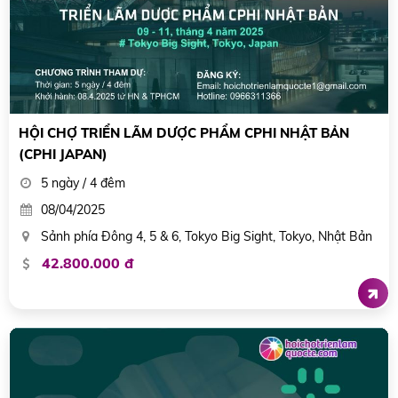
HỘI CHỢ TRIỂN LÃM DƯỢC PHẨM CPHI NHẬT BẢN
(CPHI JAPAN)
5 ngày / 4 đêm
08/04/2025
Sảnh phía Đông 4, 5 & 6, Tokyo Big Sight, Tokyo, Nhật Bản
42.800.000 đ