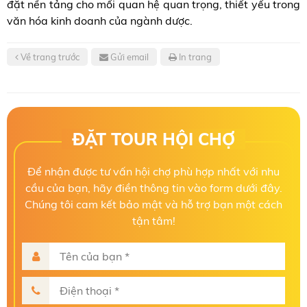
đặt nền tảng cho mối quan hệ quan trọng, thiết yếu trong
văn hóa kinh doanh của ngành dược.
Về trang trước
Gửi email
In trang
ĐẶT TOUR HỘI CHỢ
Để nhận được tư vấn hội chợ phù hợp nhất với nhu
cầu của bạn, hãy điền thông tin vào form dưới đây.
Chúng tôi cam kết bảo mật và hỗ trợ bạn một cách
tận tâm!