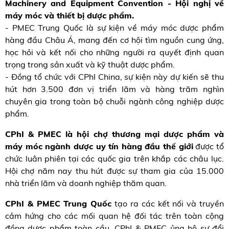
Machinery and Equipment Convention - Hội nghị về
máy móc và thiết bị dược phẩm.
- PMEC Trung Quốc là sự kiện về máy móc dược phẩm
hàng đầu Châu Á, mang đến cơ hội tìm nguồn cung ứng,
học hỏi và kết nối cho những người ra quyết định quan
trọng trong sản xuất và kỹ thuật dược phẩm.
- Đồng tổ chức với CPhI China, sự kiện này dự kiến ​​sẽ thu
hút hơn 3.500 đơn vị triển lãm và hàng trăm nghìn
chuyên gia trong toàn bộ chuỗi ngành công nghiệp dược
phẩm.
CPhI & PMEC là hội chợ thương mại dược phẩm và
máy móc ngành dược uy tín hàng đầu thế giới
được tổ
chức luân phiên tại các quốc gia trên khắp các châu lục.
Hội chợ năm nay thu hút được sự tham gia của 15.000
nhà triển lãm và doanh nghiệp thăm quan.
CPhI & PMEC Trung Quốc
tạo ra các kết nối và truyền
cảm hứng cho các mối quan hệ đối tác trên toàn cộng
đồng dược phẩm toàn cầu. CPhI & PMEC ủng hộ sự đổi