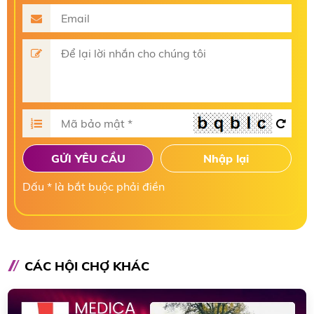
GỬI YÊU CẦU
Nhập lại
Dấu * là bắt buộc phải điền
CÁC HỘI CHỢ KHÁC