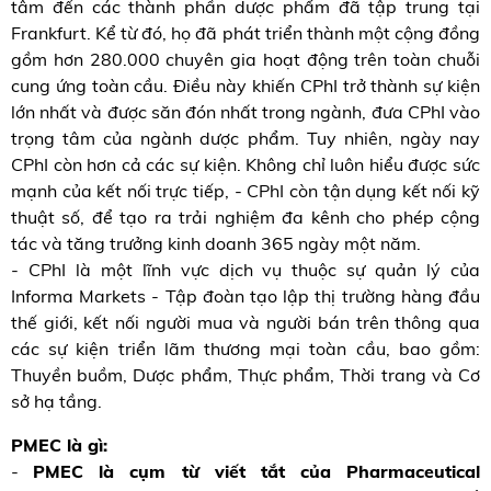
tâm đến các thành phần dược phẩm đã tập trung tại
Frankfurt. Kể từ đó, họ đã phát triển thành một cộng đồng
gồm hơn 280.000 chuyên gia hoạt động trên toàn chuỗi
cung ứng toàn cầu. Điều này khiến CPhI trở thành sự kiện
lớn nhất và được săn đón nhất trong ngành, đưa CPhI vào
trọng tâm của ngành dược phẩm. Tuy nhiên, ngày nay
CPhI còn hơn cả các sự kiện. Không chỉ luôn hiểu được sức
mạnh của kết nối trực tiếp, - CPhI còn tận dụng kết nối kỹ
thuật số, để tạo ra trải nghiệm đa kênh cho phép cộng
tác và tăng trưởng kinh doanh 365 ngày một năm.
- CPhI là một lĩnh vực dịch vụ thuộc sự quản lý của
Informa Markets - Tập đoàn tạo lập thị trường hàng đầu
thế giới, kết nối người mua và người bán trên thông qua
các sự kiện triển lãm thương mại toàn cầu, bao gồm:
Thuyền buồm, Dược phẩm, Thực phẩm, Thời trang và Cơ
sở hạ tầng.
PMEC là gì:
-
PMEC là cụm từ viết tắt của Pharmaceutical