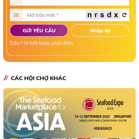
GỬI YÊU CẦU
Nhập lại
Dấu * là bắt buộc phải điền
CÁC HỘI CHỢ KHÁC