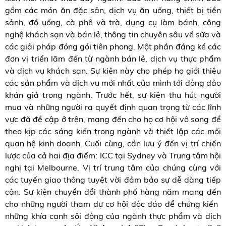
gồm các món ăn đặc sản, dịch vụ ăn uống, thiết bị tiền
sảnh, đồ uống, cà phê và trà, dụng cụ làm bánh, công
nghệ khách sạn và bán lẻ, thông tin chuyên sâu về sữa và
các giải pháp đóng gói tiên phong. Một phần đáng kể các
đơn vị triển lãm đến từ ngành bán lẻ, dịch vụ thực phẩm
và dịch vụ khách sạn. Sự kiện này cho phép họ giới thiệu
các sản phẩm và dịch vụ mới nhất của mình tới đông đảo
khán giả trong ngành. Trước hết, sự kiện thu hút người
mua và những người ra quyết định quan trọng từ các lĩnh
vực đã đề cập ở trên, mang đến cho họ cơ hội vô song để
theo kịp các sáng kiến ​​trong ngành và thiết lập các mối
quan hệ kinh doanh. Cuối cùng, cần lưu ý đến vị trí chiến
lược của cả hai địa điểm: ICC tại Sydney và Trung tâm hội
nghị tại Melbourne. Vị trí trung tâm của chúng cùng với
các tuyến giao thông tuyệt vời đảm bảo sự dễ dàng tiếp
cận. Sự kiện chuyển đổi thành phố hàng năm mang đến
cho những người tham dự cơ hội độc đáo để chứng kiến ​​
những khía cạnh sôi động của ngành thực phẩm và dịch