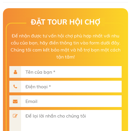
ĐẶT TOUR HỘI CHỢ
Để nhận được tư vấn hội chợ phù hợp nhất với nhu
cầu của bạn, hãy điền thông tin vào form dưới đây.
Chúng tôi cam kết bảo mật và hỗ trợ bạn một cách
tận tâm!