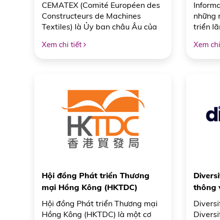
ngành chế tạo máy dệt may
đầu thế
CEMATEX (Comité Européen des
Informa
Constructeurs de Machines
những n
Textiles) là Ủy ban châu Âu của
triển l
các nhà sản xuất máy dệt, được
thuộc t
Xem chi tiết
Xem chi
thành lập vào năm 1954. Tổ chức
(Vương 
này có trụ sở tại châu Âu và là
toàn c
đại diện cho các hiệp hội quốc
sự kiện
gia của ngành chế tạo máy dệt
Market
tại các nước công nghiệp phát
nền tản
triển. CEMATEX là sở hữu và
doanh 
quản lý thương hiệu các triển lãm
đầu tư 
máy dệt hàng đầu thế giới, đặc
đẩy cơ 
biệt là ITMA (International
Textile Machinery Exhibition).
Hội đồng Phát triển Thương
Diversi
mại Hồng Kông (HKTDC)
thông 
thương
Hội đồng Phát triển Thương mại
Diversi
Hồng Kông (HKTDC) là một cơ
Diversi