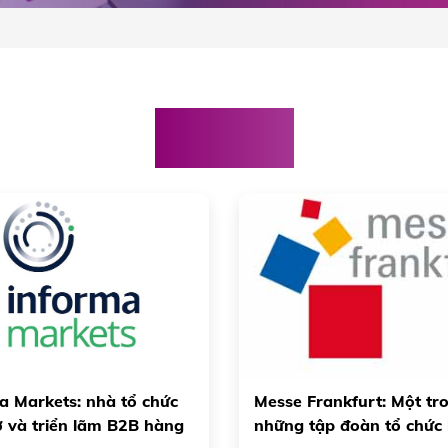
Đối tác
a Markets: nhà tổ chức
Messe Frankfurt: Một tr
ợ và triển lãm B2B hàng
những tập đoàn tổ chức 