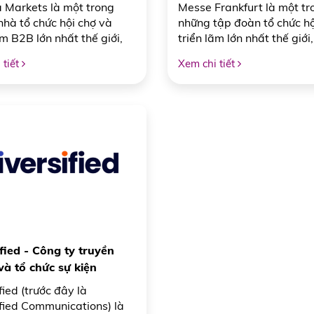
 giới
chợ triển lãm lớn nhất th
 Markets là một trong
Messe Frankfurt là một tr
hà tổ chức hội chợ và
những tập đoàn tổ chức hộ
ãm B2B lớn nhất thế giới,
triển lãm lớn nhất thế giới,
ập đoàn Informa plc
sử lâu đời và mạng lưới h
 tiết
Xem chi tiết
quốc Anh). Với mạng lưới
động rộng khắp toàn cầu.
ầu rộng khắp và danh mục
ty không chỉ đóng vai trò 
 đa ngành, Informa
tổ chức sự kiện mà còn là 
s đóng vai trò như một
quan trọng giữa các doan
g kết nối thương mại, nơi
nghiệp, thị trường và xu 
nghiệp, chuyên gia và nhà
công nghiệp quốc tế.
gặp gỡ, trao đổi và thúc
hội kinh doanh.
fied - Công ty truyền
và tổ chức sự kiện
 mại hàng đầu
fied (trước đây là
fied Communications) là