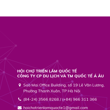
HỘI CHỢ TRIỂN LÃM QUỐC TẾ
CÔNG TY CP DU LỊCH VÀ TM QUỐC TẾ Á ÂU
Sao Mai Office Building, số 19 Lê Văn Lương,
Phường Thanh Xuân, TP Hà Nội
(84-24) 3566 8268 / (+84) 966 311 366
hoichotrienlamquocte1@gmail.com