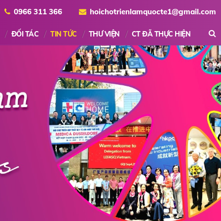
0966 311 366
hoichotrienlamquocte1@gmail.com
ĐỐI TÁC
TIN TỨC
THƯ VIỆN
CT ĐÃ THỰC HIỆN